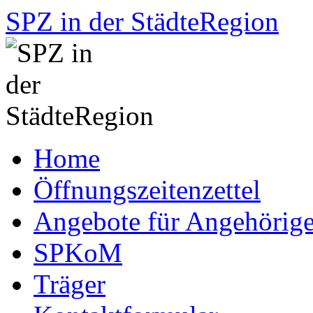
SPZ in der StädteRegion
Zum
Home
Inhalt
springen
Öffnungszeitenzettel
Angebote für Angehörig
SPKoM
Träger